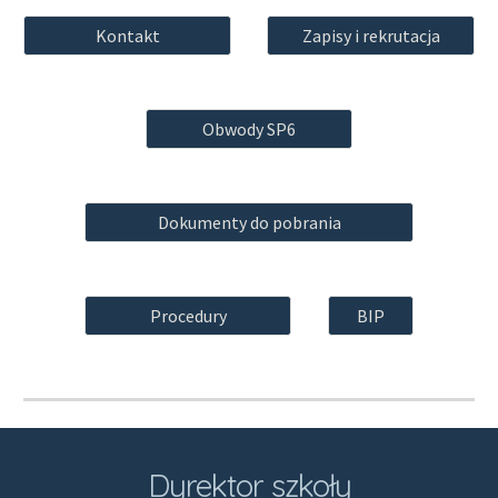
Kontakt
Zapisy i rekrutacja
Obwody SP6
Dokumenty do pobrania
Procedury
BIP
Dyrektor szkoły