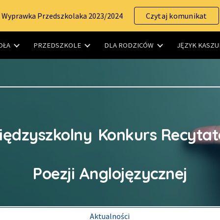
Wyprawka Przedszkolaka 2023/2024
Czytaj komunikat
ip to main content
Skip to navigat
OŁA
PRZEDSZKOLE
DLA RODZICÓW
JĘZYK KASZU
Międzyszkolny
Konkurs Recytato
Poezji Anglojęzycznej
Aktualności