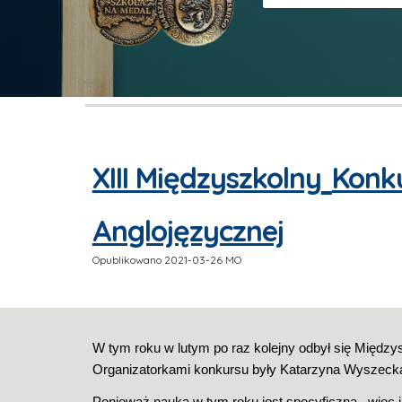
XIII Międzyszkolny
Konku
Anglojęzycznej
Opublikowano 2021-03-26 MO
W tym roku w lutym po raz kolejny odbył się Międzysz
Organizatorkami konkursu były Katarzyna Wyszeck
Ponieważ nauka w tym roku jest specyficzna,  więc i