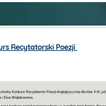
rs Recytatorski Poezji 
kolny Konkurs Recytatorski Poezji Anglojęzycznej dla klas II-III, ju
a i Ewa Wojtakowska.
 nasz konkurs został przeprowadzony w zupełnie innej formie. Nauczy