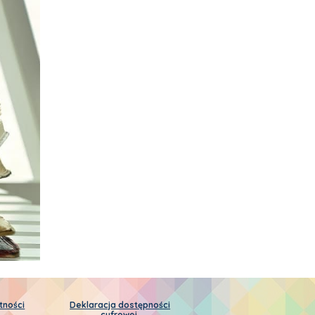
tności
Deklaracja dostępności
cyfrowej