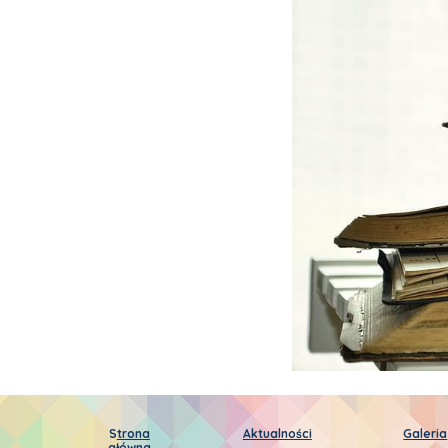
S
trona
Aktualności
Galeria
główna